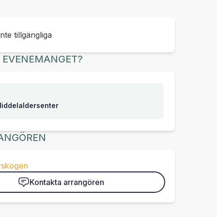
inte tillgängliga
R EVENEMANGET?
iddelaldersenter
ANGÖREN
rskogen
Kontakta arrangören