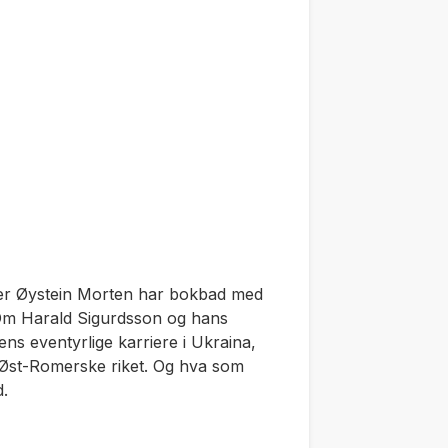
ører Øystein Morten har bokbad med
Om Harald Sigurdsson og hans
s eventyrlige karriere i Ukraina,
t Øst-Romerske riket. Og hva som
d.