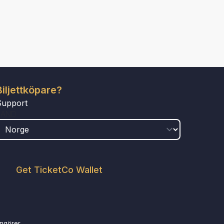
Biljettköpare?
Support
LAND
Get TicketCo Wallet
angörer