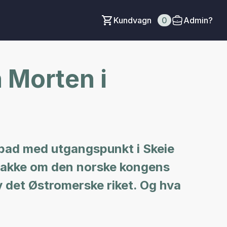
Kundvagn
0
Admin?
 Morten i
kbad med utgangspunkt i Skeie
snakke om den norske kongens
av det Østromerske riket. Og hva