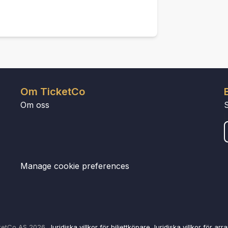
Om TicketCo
Om oss
Manage cookie preferences
ketCo AS 2026.
Juridiska villkor för biljettköpare
Juridiska villkor för arr