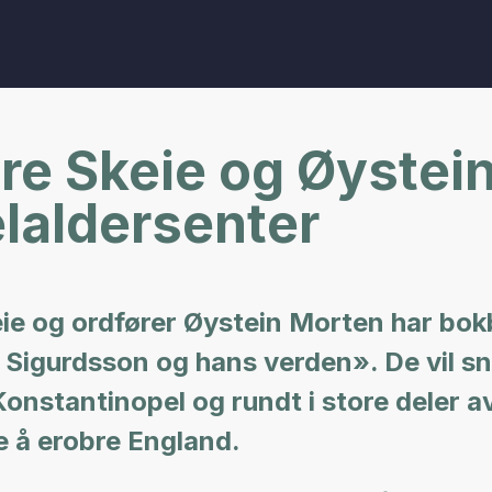
e Skeie og Øystein
laldersenter
keie og ordfører Øystein Morten har bo
 Sigurdsson og hans verden». De vil 
 Konstantinopel og rundt i store deler 
e å erobre England.