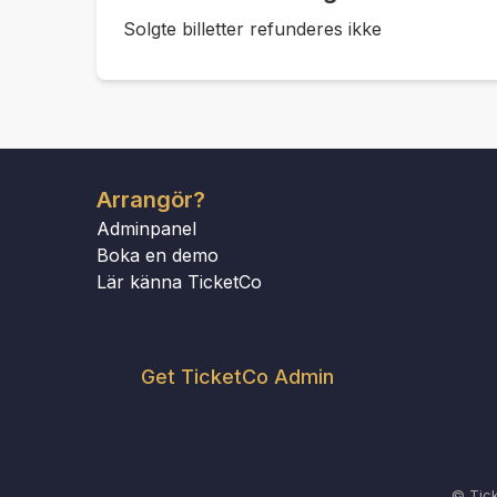
Solgte billetter refunderes ikke
Arrangör?
Adminpanel
Boka en demo
Lär känna TicketCo
Get TicketCo Admin
© Tic