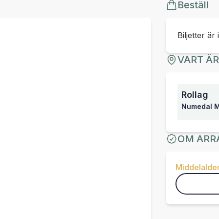
Beställ
Biljetter är 
VART Ä
Rollag
Numedal M
OM ARR
Middelalde