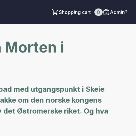
Shopping cart
0
Admin?
 Morten i
kbad med utgangspunkt i Skeie
snakke om den norske kongens
av det Østromerske riket. Og hva