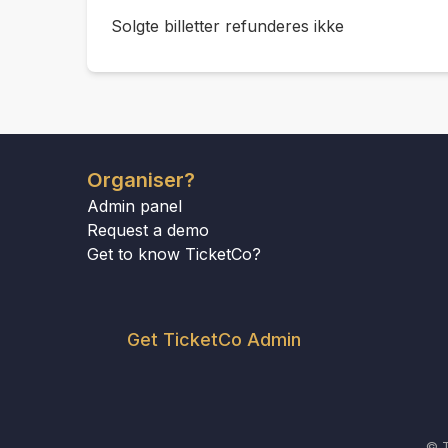
Solgte billetter refunderes ikke
Organiser?
Admin panel
Request a demo
Get to know TicketCo?
Get TicketCo Admin
© T