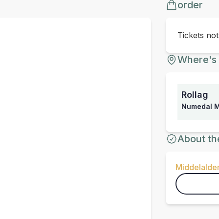
order
Tickets no
Where's 
Rollag
Numedal M
About th
Middelalde