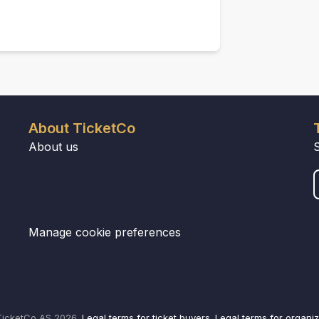
About TicketCo
About us
Manage cookie preferences
icketCo AS 2026.
Legal terms for ticket buyers.
Legal terms for organiz