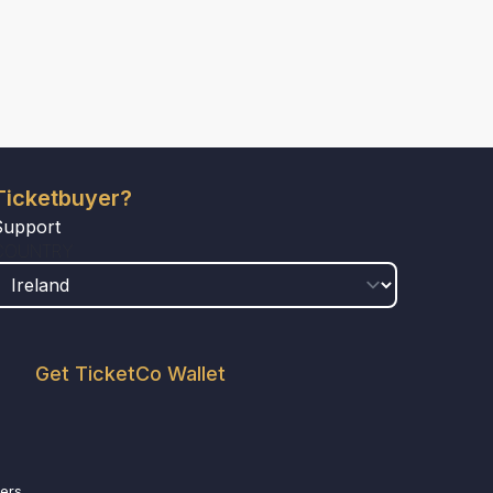
Ticketbuyer?
Support
COUNTRY
Get TicketCo Wallet
ers.