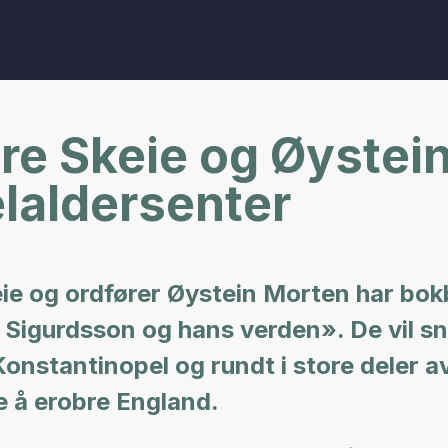
e Skeie og Øystein
laldersenter
keie og ordfører Øystein Morten har bo
 Sigurdsson og hans verden». De vil 
 Konstantinopel og rundt i store deler 
e å erobre England.