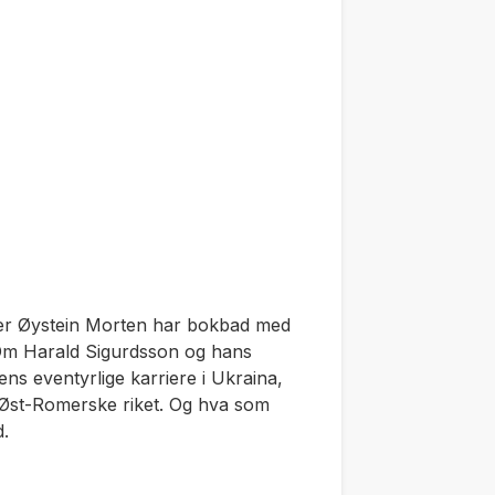
ører Øystein Morten har bokbad med
Om Harald Sigurdsson og hans
s eventyrlige karriere i Ukraina,
t Øst-Romerske riket. Og hva som
d.