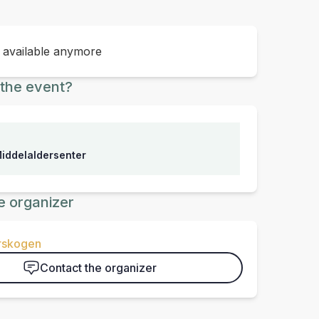
t available anymore
the event?
iddelaldersenter
e organizer
rskogen
Contact the organizer